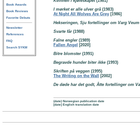
Kvinnen i kjøleskapet
(1981)
Book Awards
I mørket er alle ulver grå
(1983)
Book Reviews
At Night All Wolves Are Grey
[1986]
Favorite Debuts
Hekseringen, Sju fortellinger om Varg Veum
Newsletter
Svarte får
(1988)
References
Falne engler
(1989)
FAQ
Fallen Angel
[2020]
Search SYKM
Bitre blomster
(1991)
Begravde hunder biter ikke
(1993)
Skriften på veggen
(1995)
The Writing on the Wall
[2002]
De døde har det godt, Âtte fortellinger om 
(date) Norwegian publication date
[date] English translation date