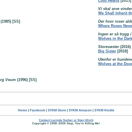
Cold Hearts
[2013]
Vi skal arve vinde
We Shall Inherit t
(1985) [SS]
Der hvor roser ald
Where Roses Neve
Ingen er så trygg i
Wolves in the Dar
Storesøster
(2016)
Big Sister
[2018]
Utenfor er hunden
Wolves at the Doo
Varg Veum
(1996) [SS]
Home
|
Facebook
|
SYKM Store
|
SYKM Amazon
|
SYKM Kindle
Contact Lucinda Surber or Stan Ulrich
Copyright © 1998–2026 Stop, You’re Killing Me!