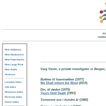
AU
CHARA
New Additions
New Hardcovers
New Paperbacks
New Large Print
Varg Veum, a private investigator in Bergen
New Audio
Archives
Bukken til havresekken
(1977)
Location Index
We Shall Inherit the Wind
(2015)
Job Index
Din, til døden
(1979)
Historical Index
Yours Until Death
[1993]
Diversity Index
Tornerose sov i hundre år
(1980)
Genre Index