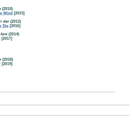
n
(2010)
he Wind
[2015]
ri dør
(2012)
r Die
[2016]
 fare
(2014)
k
[2017]
e
(2018)
r
[2019]