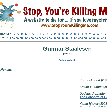
THORS:
A
-
B
-
C
-
D
-
E
-
F
-
G
-
H
-
I
-
J
-
K
-
L
-
M
-
N
-
O
-
P
-
Q
-
R
-
S
-
T
-
U
-
V
-
W
-
X
-
Y
-
Z
CTERS:
A
-
B
-
C
-
D
-
E
-
F
-
G
-
H
-
I
-
J
-
K
-
L
-
M
-
N
-
O
-
P
-
Q
-
R
-
S
-
T
-
U
-
V
-
W
-
X
-
Y
-
Z
Gunnar Staalesen
[1947-]
Author Website
, Norway:
Som i et speil
(200
Ansikt til ansikt
(2
Dødens drabanter
The Consorts of D
Kalde hjerter
(2008