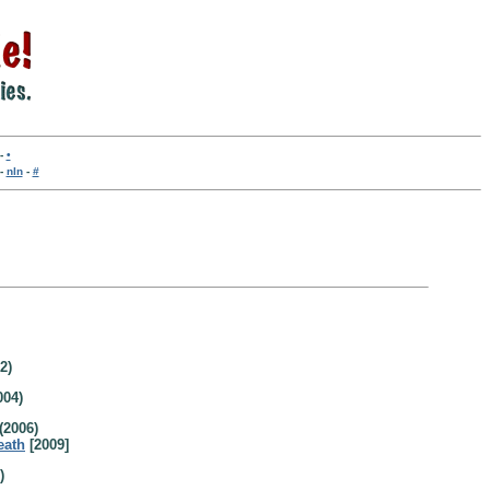
-
•
-
nln
-
#
2)
004)
(2006)
eath
[2009]
)