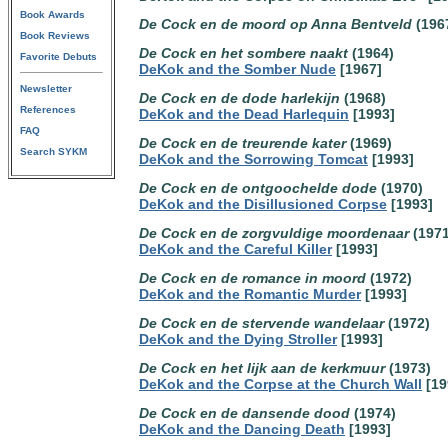
Book Awards
De Cock en de moord op Anna Bentveld
(196
Book Reviews
De Cock en het sombere naakt
(1964)
Favorite Debuts
DeKok and the Somber Nude
[1967]
Newsletter
De Cock en de dode harlekijn
(1968)
References
DeKok and the Dead Harlequin
[1993]
FAQ
De Cock en de treurende kater
(1969)
Search SYKM
DeKok and the Sorrowing Tomcat
[1993]
De Cock en de ontgoochelde dode
(1970)
DeKok and the Disillusioned Corpse
[1993]
De Cock en de zorgvuldige moordenaar
(1971
DeKok and the Careful Killer
[1993]
De Cock en de romance in moord
(1972)
DeKok and the Romantic Murder
[1993]
De Cock en de stervende wandelaar
(1972)
DeKok and the Dying Stroller
[1993]
De Cock en het lijk aan de kerkmuur
(1973)
DeKok and the Corpse at the Church Wall
[19
De Cock en de dansende dood
(1974)
DeKok and the Dancing Death
[1993]