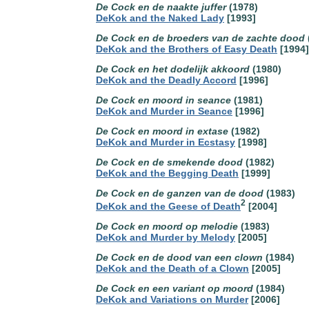
De Cock en de naakte juffer
(1978)
DeKok and the Naked Lady
[1993]
De Cock en de broeders van de zachte dood
DeKok and the Brothers of Easy Death
[1994]
De Cock en het dodelijk akkoord
(1980)
DeKok and the Deadly Accord
[1996]
De Cock en moord in seance
(1981)
DeKok and Murder in Seance
[1996]
De Cock en moord in extase
(1982)
DeKok and Murder in Ecstasy
[1998]
De Cock en de smekende dood
(1982)
DeKok and the Begging Death
[1999]
De Cock en de ganzen van de dood
(1983)
2
DeKok and the Geese of Death
[2004]
De Cock en moord op melodie
(1983)
DeKok and Murder by Melody
[2005]
De Cock en de dood van een clown
(1984)
DeKok and the Death of a Clown
[2005]
De Cock en een variant op moord
(1984)
DeKok and Variations on Murder
[2006]