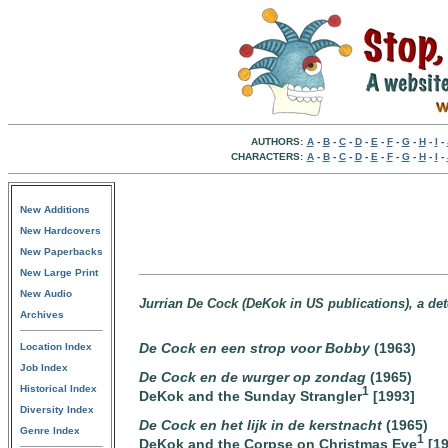
AUTHORS:
A
-
B
-
C
-
D
-
E
-
F
-
G
-
H
-
I
-
CHARACTERS:
A
-
B
-
C
-
D
-
E
-
F
-
G
-
H
-
I
-
New Additions
New Hardcovers
New Paperbacks
New Large Print
New Audio
Jurrian De Cock (DeKok in US publications), a det
Archives
De Cock en een strop voor Bobby
(1963)
Location Index
Job Index
De Cock en de wurger op zondag
(1965)
Historical Index
1
DeKok and the Sunday Strangler
[1993]
Diversity Index
De Cock en het lijk in de kerstnacht
(1965)
Genre Index
1
DeKok and the Corpse on Christmas Eve
[19