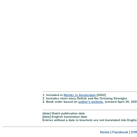
1. Included in
Murder in Amsterdam
[2002]
2. Includes short story DeKok and the Grinning Strangler.
3. Book order based on
author’s website
, (viewed April 30, 200
(date) Dutch publication date
[date] English translation date
Entries without a date in brackets are not translated into Englis
Home
|
Facebook
|
SYK